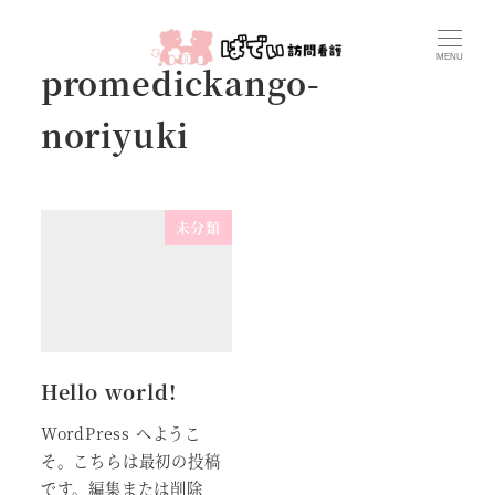
メ
イ
MENU
promedickango-
ン
コ
noriyuki
ン
テ
ン
未分類
ツ
へ
移
動
Hello world!
WordPress へようこ
そ。こちらは最初の投稿
です。編集または削除